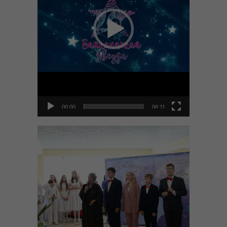
-- Сроки рассмотрения обращений
-- Нормативная правовая база по работе с
обращениями
Наши дети
-- Контакты РБДД
-- Фото и видео детей
00:00
06:11
-- Я в семье
Школа приёмных родителей
-- Школа Приёмных Родителей ОГБУСО ЦПД
"Гармония" г. Черемхово
-- Школа Приёмных Родителей ОГКУСО СМФЦ г.
Черемхово
-- Школа Приёмных Родителей ОГКУСО ЦПД г. Ангарск