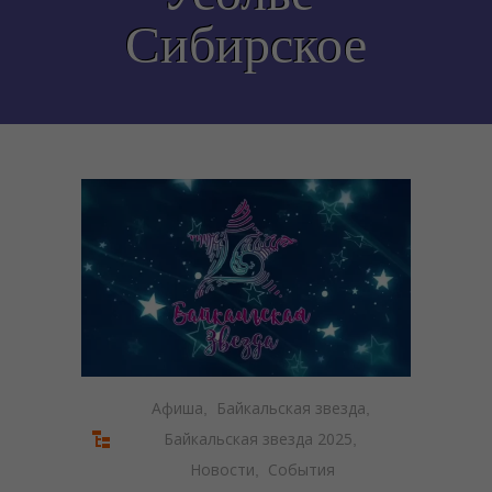
---- Внимание Мошенники
Сибирское
------ #КладиТрубку
------ #ПерезвониСам
------ Профилактика преступлений, совершаемых с
использованием информационно-
телекоммуникационных технологий
------ Профилактика хищений денежных средств
граждан, совершенных с использованием ИТТ
------ Осторожно мошенники
---- Безопасность детей
------ Профилактика детского дорожно-транспортного
травматизма
Афиша
Байкальская звезда
,
,
Байкальская звезда 2025
,
------ Памятка о буллинге
Новости
События
,
------ Комендантский час