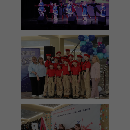
Целевые
Делясь своими
интересами и
поведением во время
посещения нашего
сайта, вы повышаете
вероятность
получения
персонализированного
контента и
предложений.