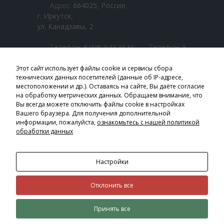
Адрес:
664025, Россия,
г. Иркутск,
ул. Канадзавы, 2
Телефон:
Телефон:
8 (395 2) 33-33-31
8
Телефон:
(800 1) 00-00-01
8 (395 2) 25-33-07
Телефон:
Этот сайт использует файлы cookie и сервисы сбора
8 (800 1) 00-22-42
технических данных посетителей (данные об IP-адресе,
местоположении и др.). Оставаясь на сайте, Вы даёте согласие
Email:
obl_sobes@sobes.admirk.ru
на обработку метрических данных. Обращаем внимание, что
Вы всегда можете отключить файлы cookie в настройках
Часы приёма:
Вашего браузера. Для получения дополнительной
Пн. - Пт.: 9:00 – 18:00
информации, пожалуйста,
ознакомьтесь с нашей политикой
Перерыв: 13:00 – 14:00
обработки данных
Страницы в соцсетях:
Настройки
Отклонить все
ПОЛИТИКА КОНФИДЕНЦИАЛЬНОСТИ
|
©
2026
МУМСРОП ИО № 4 |
ОБРАБОТКА
Принять все
ПЕРСОНАЛЬНЫХ ДАННЫХ