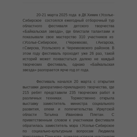
------ Правила поведения на льду
20-21 марта 2025 года в ДК Химик г.Усолье-
Сибирское состоялся ежегодный отборочный тур
---- Выплаты для безработных граждан, относящихся к
областного фестиваля детского творчества
категории «дети-сироты»
«Байкальская звезда», где блистали талантами и
показывали свое мастерство 310 участников из
---- Управление Роскомнадзора по Иркутской области
г.Усолье-Сибирское, г.Черемхово, г.Ангарска,
информирует
г.Свирска, Усольского и Черемховского районов. В
этом году фестиваль проходит уже 26 раз, такой
---- УПРАВЛЕНИЕ ФЕДЕРАЛЬНОЙ НАЛОГОВОЙ СЛУЖБЫ
историй может похвастаться далеко не каждый
ПО ИРКУТСКОЙ ОБЛАСТИ НАПОМИНАЕТ
творческих фестиваль, однако «Байкальская
звезда» разгорается ярче год от года.
---- Развиваем финансовую грамотность у ребёнка
Фестиваль начался 20 марта с открытия
---- Телефон доверия для детей и их родителей
выставки декоративно-прикладного творчества, где
215 ребят представили 235 творческих работ в
---- Памятка по оформлению sim-карт иностранными
различных техниках. Торжественно открыла
гражданами
выставку заместитель министра социального
развития, опеки и попечительства Иркутской
области Татьяна Ивановна Плетан. С
---- Cлучаи появления диких животных, в том числе
приветственным словом к участникам фестиваля
бурых медведей, в населенных пунктах региона
обратилась заместитель мэра г.Усолье-Сибирское
по социально-культурным вопросам Людмила
---- Памятка БПЛА
Николаевна Панькова, пожелав успехов участникам