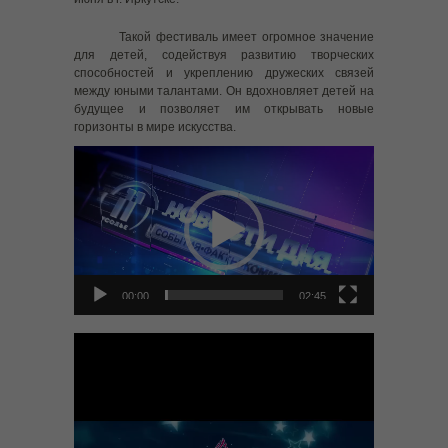
---- Отборочный тур «Байкальская Звезда-2023»
Такой фестиваль имеет огромное значение
-- Байкальская звезда 2022
для детей, содействуя развитию творческих
способностей и укреплению дружеских связей
между юными талантами. Он вдохновляет детей на
---- Байкальская звезда 2022
будущее и позволяет им открывать новые
горизонты в мире искусства.
-- Байкальская звезда 2021
Видеоплеер
---- Отборочный тур областного фестиваля для
творчески одаренных детей-сирот, детей, оставшихся
без попечения родителей, детей-инвалидов, детей,
находящихся в трудной жизненной ситуации
«Байкальская звезда – 2021»
-- Байкальская звезда 2019
00:00
02:45
---- Открытие выставки декоративно-прикладного
искусства фестиваля «Байкальская звезда — 2019»
Видеоплеер
Обращения граждан
-- Направить обращение