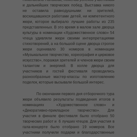
и дальнейших творческих побед. Выставка никого
---- РАДАР.НФ
не оставила равнодушными: ни зрителей,
восхищавшихся работами детей, ни компетентного
---- Гражданская оборона
жюри, которое выбирало лучшие работы из 235
представленных. В это время в малом зале дворца
---- Прокуратура Иркутской области
культуры в номинации «Художественное слово» 54
чтеца удивляли жюри своими интерпретациями
---- Как платить налоги
стихотворений, а на большой сцене дворца строгое
жюри оценивало 30 номеров в номинации
«Музыкальное творчество, хореография и цирковое
---- Внесудебное банкротство
искусство», поражая зрителей и членов жюри своим
талантом и энергией. В холле дворца для
-- Семейные клубы
участников и гостей фестиваля проводились
разнообразные мастер-классы по изготовлению
-- Ресурсная карта
поделок, которые вызывали большой интерес.
-- В помощь замещающему родителю
По окончании первого дня отборочного тура
жюри объявило результаты подведения итогов в
-- Как взять детей из «Центра помощи детям,
номинациях «Художественное слово» и
оставшимся без попечения родителей» на выходные
«Декоративно-прикладное творчество». Для
дни или каникулы
участия в финале фестиваля было отобрано 50
творческих работ и 6 лучших чтецов. Для участия в
-- Памятка по восстановлению в родительских правах
гала-концерте было отобрано 19 номеров. Все
участники получили подарки и благодарственные