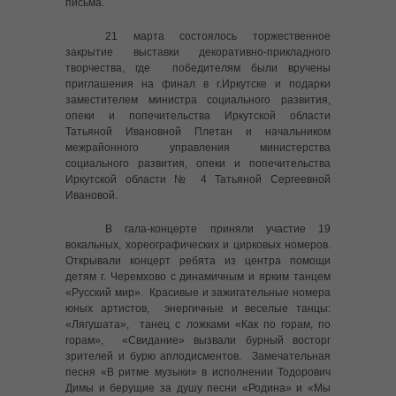
-- Меры социальной поддержки лицам из числа детей
письма.
сирот
21 марта состоялось торжественное
-- Меры социальной поддержки Участникам
закрытие выставки декоративно-прикладного
специальной военной операции и членам их семей
творчества, где победителям были вручены
приглашения на финал в г.Иркутске и подарки
заместителем министра социального развития,
-- Дополнительные гарантии по социальной
опеки и попечительства Иркутской области
поддержке детей-сирот и детей, оставшихся без
Татьяной Ивановной Плетан и начальником
попечения родителей
межрайонного управления министерства
социального развития, опеки и попечительства
-- Защита жилищных прав детей-сирот
Иркутской области № 4 Татьяной Сергеевной
Ивановой.
-- Методические рекомендации об условиях
доступности для инвалидов и других маломобильных
В гала-концерте приняли участие 19
групп населения объектов и предоставляемых услуг
вокальных, хореографических и цирковых номеров.
Открывали концерт ребята из центра помощи
-- Социальный контракт
детям г. Черемхово с динамичным и ярким танцем
«Русский мир». Красивые и зажигательные номера
Противодействие коррупции
юных артистов, энергичные и веселые танцы:
«Лягушата», танец с ложками «Как по горам, по
Новости
горам», «Свидание» вызвали бурный восторг
зрителей и бурю аплодисментов. Замечательная
песня «В ритме музыки» в исполнении Тодорович
Байкальская звезда
Димы и берущие за душу песни «Родина» и «Мы