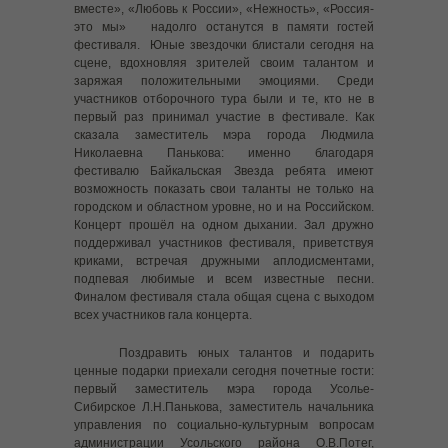
вместе», «Любовь к России», «Нежность», «Россия-
-- Медиа галерея
это мы» надолго останутся в памяти гостей
фестиваля. Юные звездочки блистали сегодня на
-- Байкальская звезда 2026
сцене, вдохновляя зрителей своим талантом и
заряжая положительными эмоциями. Среди
---- Камерный концерт областного фестиваля детского
участников отборочного тура были и те, кто не в
и юношеского творчества «Байкальская звезда»
первый раз принимал участие в фестивале. Как
сказала заместитель мэра города Людмила
---- Гала-концерт отборочного тура Областного
Николаевна Панькова: именно благодаря
Фестиваля «Байкальская звезда-2026» г. Усолье-
фестивалю Байкальская Звезда ребята имеют
Сибирское
возможность показать свои таланты не только на
городском и областном уровне, но и на Российском.
---- Созвездие талантов: в Усолье-Сибирском подвели
Концерт прошёл на одном дыхании. Зал дружно
итоги зонального этапа «Байкальской звезды-2026»
поддерживал участников фестиваля, приветствуя
криками, встречая дружными аплодисментами,
подпевая любимые и всем известные песни.
---- Выставка декоративно-прикладного творчества,
Финалом фестиваля стала общая сцена с выходом
фотографии и компьютерной живописи «Байкальская
всех участников гала концерта.
звезда – 2026»
Поздравить юных талантов и подарить
-- Байкальская звезда 2025
ценные подарки приехали сегодня почетные гости:
первый заместитель мэра города Усолье-
---- Заключительный гала-концерт «Байкальская
Сибирское Л.Н.Панькова, заместитель начальника
звезда – 2025»
управления по социально-культурным вопросам
администрации Усольского района О.В.Потег,