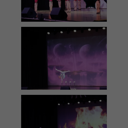
Эксплуатационные
Для того чтобы мы
могли улучшить
функциональность и
структуру сайта,
основываясь на том,
как он используется.
Функциональные
Для того чтобы наш
сайт работал как
можно лучше во
время вашего
посещения. Если вы
откажетесь от этих
файлов cookie,
некоторые функции
сайта исчезнут.