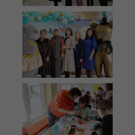
-- Школа Приёмных Родителей ОГКУСО ЦПД г. Усолье-
Сибирское
-- Школа Приёмных Родителей ОГКУСО СРЦН
Усольского района
События
Медиа галерея
-- В единстве наша сила
-- Байкальская звезда
-- Видеосюжеты
#ПодвигЖенщинПобеды
Профи в деле
-- Призвание - служить людям
---- Семейная династия