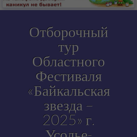
-- Положение о Межрайонном управлении
-- Учетная политика
Отборочный
-- Специальная оценка условий труда
тур
-- Руководство
-- Контактная информация
Областного
-- Политика конфиденциальности
Фестиваля
-- Согласие на обработку персональных данных
«Байкальская
Полезная информация
звезда –
-- Административные регламенты
-- Памятки
2025» г.
---- Профилактика правонарушений на ЖД:
Усолье-
последствия для детей и их законных представителей