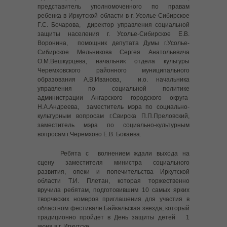
---- Финал «Байкальская Звезда — 2025»
представитель уполномоченного по правам
ребенка в Иркутской области в г. Усолье-Сибирское
---- Выставка декоративно-прикладного творчества
Г.С. Бочарова, директор управления социальной
«Байкальская звезда — 2025»
защиты населения г. Усолье-Сибирское Е.В.
Воронина, помощник депутата Думы г.Усолье-
---- Отборочный тур Областного Фестиваля
Сибирское Мельникова Сергея Анатольевича
«Байкальская звезда – 2025» г. Усолье-Сибирское
О.М.Вешкурцева, начальник отдела культуры
Черемховского районного муниципального
-- Байкальская звезда 2024
образования А.В.Иванова, и.о. начальника
управления по социальной политике
администрации Ангарского городского округа
---- Гала-концерт отборочного тура Областного
Н.А.Андреева, заместитель мэра по социально-
Фестиваля «Байкальская звезда – 2024» г. Усолье-
культурным вопросам г.Свирска П.П.Преловский,
Сибирское
заместитель мэра по социально-культурным
вопросам г.Черемхово Е.В. Бокаева.
---- Отборочный тур Областного Фестиваля
«Байкальская звезда – 2024» г. Усолье-Сибирское
Ребята с волнением ждали выхода на
сцену заместителя министра социального
-- Байкальская звезда 2023
развития, опеки и попечительства Иркутской
области Т.И. Плетан, которая торжественно
---- Открытие финала областного фестиваля детского и
вручила ребятам, подготовившим 10 самых ярких
юношеского творчества «Байкальская звезда 2023»
творческих номеров приглашения для участия в
областном фестивале Байкальская звезда, который
---- Гала концерт “Байкальская звезда 2023”
традиционно пройдет в День защиты детей 1
июня в г. Иркутске.