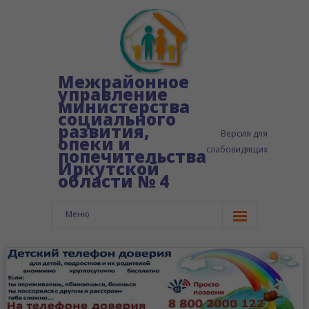
Межрайонное
управление
министерства
социального
развития,
Версия для
опеки и
слабовидящих
попечительства
Иркутской
области № 4
Меню
Главная
Сведения об организации
-- Структура управления