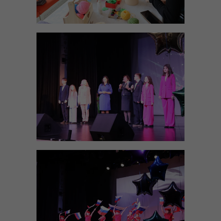
---- Давайте познакомимся
------ Азнив Вигеновна Даниелян
------ Анна Вадимовна Сухарева
------ Елена Олеговна Касьянова
---- Мастер своего дела с чутким отношением к людям:
когда профессионализм измеряется не должностью, а
отношением
-- «Из будней органов опеки»
-- «Защита имущественных прав несовершеннолетних
подопечных в суде»
Необходимые
Эти файлы cookie
являются
Национальные проекты России «Семья»
обязательными.
Они необходимы
-- Резолюция Первого регионального форума
для
«ПроСемью»
функционирования
сайта.
-- Национальный проект «Семья»