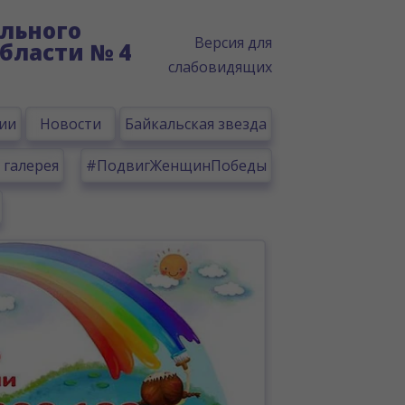
льного
Версия для
бласти № 4
слабовидящих
ии
Новости
Байкальская звезда
 галерея
#ПодвигЖенщинПобеды