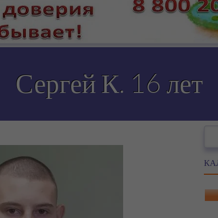
Сергей К. 16 лет
Пои
КА