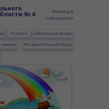
льного
Версия для
бласти № 4
слабовидящих
ии
Новости
Байкальская звезда
 галерея
#ПодвигЖенщинПобеды