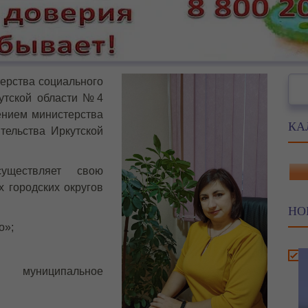
Пои
ерства социального
кутской области №4
ением министерства
КА
тельства Иркутской
существляет свою
 городских округов
НО
о»;
муниципальное