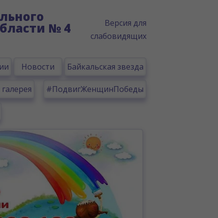
льного
Версия для
бласти № 4
слабовидящих
ии
Новости
Байкальская звезда
 галерея
#ПодвигЖенщинПобеды