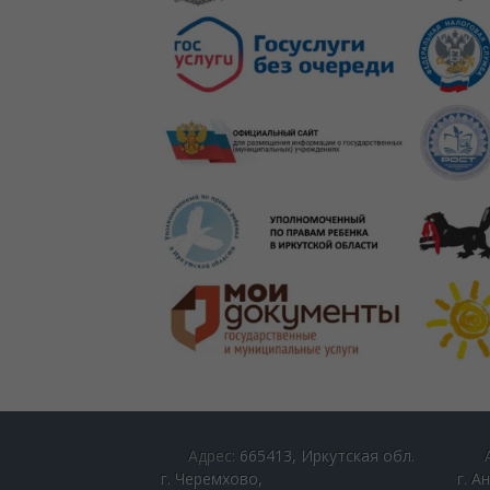
Адрес:
665413, Иркутская обл.
А
г. Черемхово,
г. А