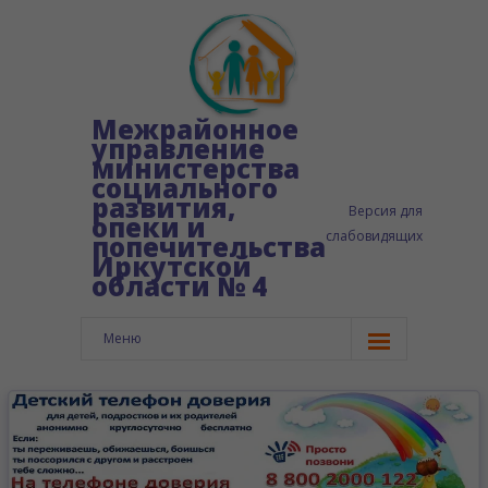
Межрайонное
управление
министерства
социального
развития,
Версия для
опеки и
слабовидящих
попечительства
Иркутской
области № 4
Меню
Главная
Сведения об организации
-- Структура управления