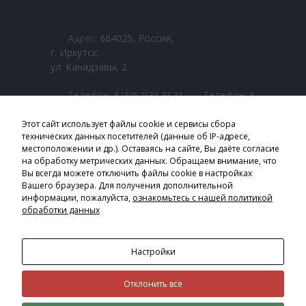
-- Сроки рассмотрения обращений
-- Нормативная правовая база по работе с
Адрес:
664025, Россия,
обращениями
г. Иркутск,
ул. Канадзавы, 2
Наши дети
Телефон:
Телефон:
8 (395 2) 33-33-31
8
-- Контакты РБДД
Телефон:
(800 1) 00-00-01
8 (395 2) 25-33-07
Телефон:
8 (800 1) 00-22-42
Этот сайт использует файлы cookie и сервисы сбора
-- Фото и видео детей
технических данных посетителей (данные об IP-адресе,
местоположении и др.). Оставаясь на сайте, Вы даёте согласие
Email:
-- Я в семье
obl_sobes@sobes.admirk.ru
на обработку метрических данных. Обращаем внимание, что
Вы всегда можете отключить файлы cookie в настройках
Школа приёмных родителей
Часы приёма:
Вашего браузера. Для получения дополнительной
Пн. - Пт.: 9:00 – 18:00
информации, пожалуйста,
ознакомьтесь с нашей политикой
-- Школа Приёмных Родителей ОГБУСО ЦПД
Перерыв: 13:00 – 14:00
обработки данных
"Гармония" г. Черемхово
Страницы в соцсетях:
-- Школа Приёмных Родителей ОГКУСО СМФЦ г.
Настройки
Черемхово
-- Школа Приёмных Родителей ОГКУСО ЦПД г. Ангарск
Отклонить все
ПОЛИТИКА КОНФИДЕНЦИАЛЬНОСТИ
|