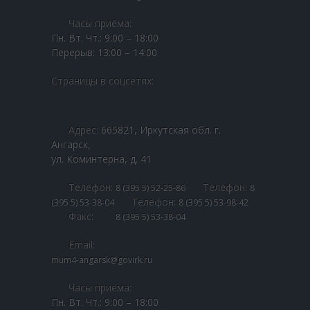
---- Финал «Байкальская Звезда — 2025»
Функциональные
Часы приёма:
Для того чтобы наш
---- Выставка декоративно-прикладного творчества
Пн. Вт. Чт.: 9:00 – 18:00
сайт работал как
«Байкальская звезда — 2025»
Перерыв: 13:00 – 14:00
можно лучше во
время вашего
---- Отборочный тур Областного Фестиваля
посещения. Если вы
Страницы в соцсетях:
«Байкальская звезда – 2025» г. Усолье-Сибирское
откажетесь от этих
файлов cookie,
-- Байкальская звезда 2024
некоторые функции
сайта исчезнут.
Адрес:
665821, Иркутская обл. г.
---- Гала-концерт отборочного тура Областного
Ангарск,
Фестиваля «Байкальская звезда – 2024» г. Усолье-
ул. Коминтерна, д. 41
Сибирское
Целевые
Делясь своими
Телефон:
Телефон:
---- Отборочный тур Областного Фестиваля
8 (395 5) 52-25-86
8
интересами и
«Байкальская звезда – 2024» г. Усолье-Сибирское
Телефон:
(395 5) 53-38-04
8 (395 5) 53-98-42
поведением во время
Факс:
8 (395 5) 53-38-04
посещения нашего
-- Байкальская звезда 2023
сайта, вы повышаете
Email:
вероятность
---- Открытие финала областного фестиваля детского и
mum4-angarsk@govirk.ru
получения
юношеского творчества «Байкальская звезда 2023»
персонализированного
контента и
Часы приёма:
---- Гала концерт “Байкальская звезда 2023”
предложений.
Пн. Вт. Чт.: 9:00 – 18:00