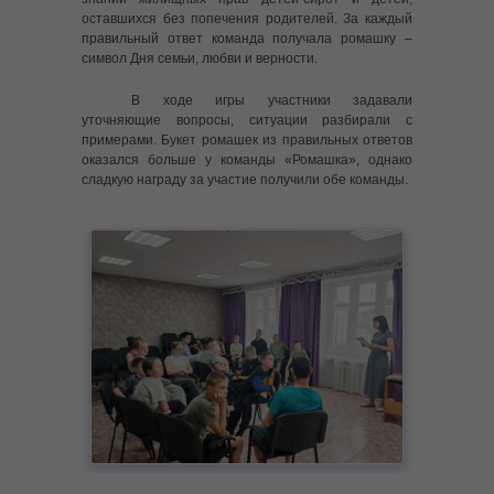
оставшихся без попечения родителей. За каждый
------ Правила поведения на льду
правильный ответ команда получала ромашку –
символ Дня семьи, любви и верности.
---- Выплаты для безработных граждан, относящихся к
категории «дети-сироты»
В ходе игры участники задавали
уточняющие вопросы, ситуации разбирали с
---- Управление Роскомнадзора по Иркутской области
примерами. Букет ромашек из правильных ответов
информирует
оказался больше у команды «Ромашка», однако
сладкую награду за участие получили обе команды.
---- УПРАВЛЕНИЕ ФЕДЕРАЛЬНОЙ НАЛОГОВОЙ СЛУЖБЫ
ПО ИРКУТСКОЙ ОБЛАСТИ НАПОМИНАЕТ
---- Развиваем финансовую грамотность у ребёнка
---- Телефон доверия для детей и их родителей
---- Памятка по оформлению sim-карт иностранными
гражданами
---- Cлучаи появления диких животных, в том числе
бурых медведей, в населенных пунктах региона
---- Памятка БПЛА