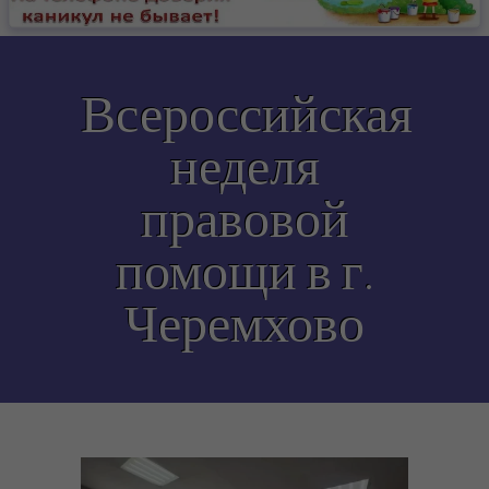
-- Положение о Межрайонном управлении
-- Учетная политика
Всероссийская
-- Специальная оценка условий труда
неделя
-- Руководство
-- Контактная информация
правовой
-- Политика конфиденциальности
помощи в г.
-- Согласие на обработку персональных данных
Черемхово
Полезная информация
-- Административные регламенты
-- Памятки
---- Профилактика правонарушений на ЖД:
последствия для детей и их законных представителей