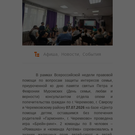
---- Внимание Мошенники
------ #КладиТрубку
------ #ПерезвониСам
------ Профилактика преступлений, совершаемых с
использованием информационно-
телекоммуникационных технологий
Афиша
Новости
События
,
,
------ Профилактика хищений денежных средств
граждан, совершенных с использованием ИТТ
В рамках Всероссийской недели правовой
------ Осторожно мошенники
помощи по вопросам защиты интересов семьи,
приуроченной ко дню памяти святых Петра и
Февронии Муромских (День семьи, любви и
---- Безопасность детей
верности) консультантом отдела опеки и
попечительства граждан по г. Черемхово, г. Свирску
------ Профилактика детского дорожно-транспортного
и Черемховскому району
07.07.2026
на базе «Центр
травматизма
помощи детям, оставшимся без попечения
родителей «Гармония», г. Черемхово» проведена
------ Памятка о буллинге
игра «Брейн-ринг». 2 команды по 8 человек –
«Ромашка» и «команда Артёма» соревновались в
------ Комендантский час
знании жилищных прав детей-сирот и детей,