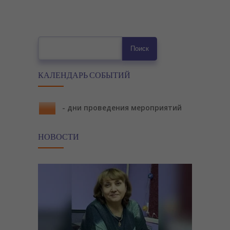
---- РАДАР.НФ
---- Гражданская оборона
Поиск
Поиск
---- Прокуратура Иркутской области
---- Как платить налоги
КАЛЕНДАРЬ СОБЫТИЙ
---- Внесудебное банкротство
- дни проведения мероприятий
-- Семейные клубы
-- Ресурсная карта
НОВОСТИ
-- В помощь замещающему родителю
-- Как взять детей из «Центра помощи детям,
оставшимся без попечения родителей» на выходные
дни или каникулы
-- Памятка по восстановлению в родительских правах