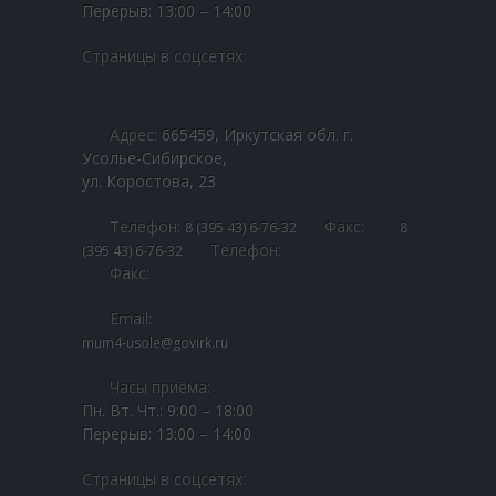
Перерыв: 13:00 – 14:00
---- Отборочный тур «Байкальская Звезда-2023»
Страницы в соцсетях:
-- Байкальская звезда 2022
---- Байкальская звезда 2022
Адрес:
665459, Иркутская обл. г.
-- Байкальская звезда 2021
Усолье-Сибирское,
ул. Коростова, 23
---- Отборочный тур областного фестиваля для
творчески одаренных детей-сирот, детей, оставшихся
Телефон:
Факс:
8 (395 43) 6-76-32
8
без попечения родителей, детей-инвалидов, детей,
Телефон:
находящихся в трудной жизненной ситуации
(395 43) 6-76-32
«Байкальская звезда – 2021»
Факс:
-- Байкальская звезда 2019
Email:
mum4-usole@govirk.ru
---- Открытие выставки декоративно-прикладного
искусства фестиваля «Байкальская звезда — 2019»
Часы приёма:
Пн. Вт. Чт.: 9:00 – 18:00
Обращения граждан
Перерыв: 13:00 – 14:00
-- Направить обращение
Страницы в соцсетях: