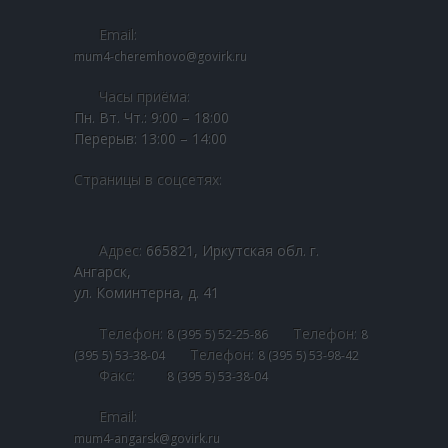
---- Отборочный тур «Байкальская Звезда-2023»
Email:
-- Байкальская звезда 2022
mum4-cheremhovo@govirk.ru
Целевые
Делясь своими
---- Байкальская звезда 2022
интересами и
Часы приёма:
поведением во время
Пн. Вт. Чт.: 9:00 – 18:00
посещения нашего
-- Байкальская звезда 2021
Перерыв: 13:00 – 14:00
сайта, вы повышаете
вероятность
---- Отборочный тур областного фестиваля для
Страницы в соцсетях:
получения
творчески одаренных детей-сирот, детей, оставшихся
персонализированного
без попечения родителей, детей-инвалидов, детей,
контента и
находящихся в трудной жизненной ситуации
предложений.
«Байкальская звезда – 2021»
Адрес:
665821, Иркутская обл. г.
Ангарск,
-- Байкальская звезда 2019
ул. Коминтерна, д. 41
---- Открытие выставки декоративно-прикладного
Телефон:
Телефон:
8 (395 5) 52-25-86
8
искусства фестиваля «Байкальская звезда — 2019»
Телефон:
(395 5) 53-38-04
8 (395 5) 53-98-42
Факс:
8 (395 5) 53-38-04
Обращения граждан
Email:
-- Направить обращение
mum4-angarsk@govirk.ru