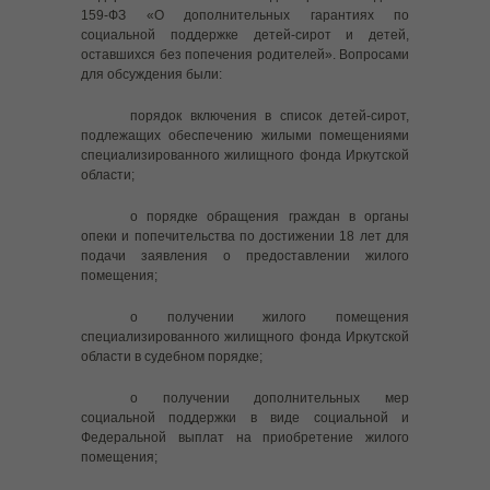
159-ФЗ «О дополнительных гарантиях по
------ Правила поведения на льду
социальной поддержке детей-сирот и детей,
оставшихся без попечения родителей». Вопросами
для обсуждения были:
---- Выплаты для безработных граждан, относящихся к
категории «дети-сироты»
порядок включения в список детей-сирот,
подлежащих обеспечению жилыми помещениями
---- Управление Роскомнадзора по Иркутской области
специализированного жилищного фонда Иркутской
информирует
области;
---- УПРАВЛЕНИЕ ФЕДЕРАЛЬНОЙ НАЛОГОВОЙ СЛУЖБЫ
о порядке обращения граждан в органы
ПО ИРКУТСКОЙ ОБЛАСТИ НАПОМИНАЕТ
опеки и попечительства по достижении 18 лет для
подачи заявления о предоставлении жилого
---- Развиваем финансовую грамотность у ребёнка
помещения;
---- Телефон доверия для детей и их родителей
о получении жилого помещения
специализированного жилищного фонда Иркутской
---- Памятка по оформлению sim-карт иностранными
области в судебном порядке;
гражданами
о получении дополнительных мер
---- Cлучаи появления диких животных, в том числе
социальной поддержки в виде социальной и
бурых медведей, в населенных пунктах региона
Федеральной выплат на приобретение жилого
помещения;
---- Памятка БПЛА