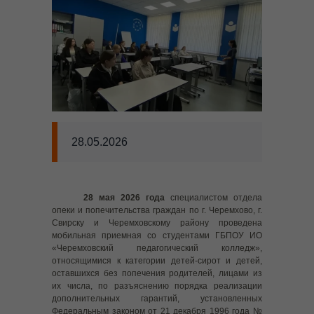
---- Внимание Мошенники
------ #КладиТрубку
------ #ПерезвониСам
------ Профилактика преступлений, совершаемых с
использованием информационно-
телекоммуникационных технологий
28.05.2026
------ Профилактика хищений денежных средств
граждан, совершенных с использованием ИТТ
------ Осторожно мошенники
28 мая 2026 года
специалистом отдела
опеки и попечительства граждан по г. Черемхово, г.
---- Безопасность детей
Свирску и Черемховскому району проведена
мобильная приемная со студентами ГБПОУ ИО
------ Профилактика детского дорожно-транспортного
«Черемховский педагогический колледж»,
травматизма
относящимися к категории детей-сирот и детей,
оставшихся без попечения родителей, лицами из
------ Памятка о буллинге
их числа, по разъяснению порядка реализации
дополнительных гарантий, установленных
------ Комендантский час
Федеральным законом от 21 декабря 1996 года №