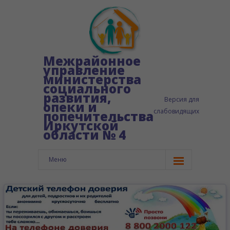
Межрайонное
управление
министерства
социального
развития,
Версия для
опеки и
слабовидящих
попечительства
Иркутской
области № 4
Меню
Главная
Сведения об организации
-- Структура управления