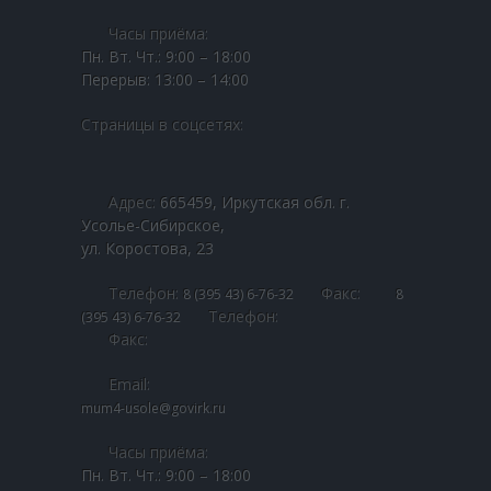
-- Сроки рассмотрения обращений
Часы приёма:
-- Нормативная правовая база по работе с
Пн. Вт. Чт.: 9:00 – 18:00
обращениями
Перерыв: 13:00 – 14:00
Наши дети
Страницы в соцсетях:
-- Контакты РБДД
-- Фото и видео детей
Адрес:
665459, Иркутская обл. г.
Усолье-Сибирское,
-- Я в семье
ул. Коростова, 23
Школа приёмных родителей
Телефон:
Факс:
8 (395 43) 6-76-32
8
Телефон:
(395 43) 6-76-32
-- Школа Приёмных Родителей ОГБУСО ЦПД
Факс:
"Гармония" г. Черемхово
Email:
-- Школа Приёмных Родителей ОГКУСО СМФЦ г.
mum4-usole@govirk.ru
Черемхово
Часы приёма:
-- Школа Приёмных Родителей ОГКУСО ЦПД г. Ангарск
Пн. Вт. Чт.: 9:00 – 18:00