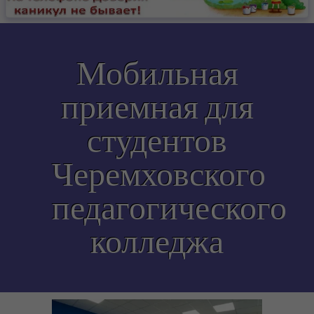
-- Положение о Межрайонном управлении
-- Учетная политика
Мобильная
-- Специальная оценка условий труда
приемная для
-- Руководство
-- Контактная информация
студентов
-- Политика конфиденциальности
Черемховского
-- Согласие на обработку персональных данных
педагогического
Полезная информация
колледжа
-- Административные регламенты
-- Памятки
---- Профилактика правонарушений на ЖД:
последствия для детей и их законных представителей