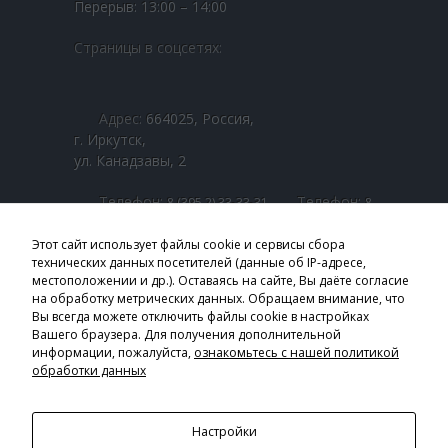
-- Школа Приёмных Родителей ОГКУСО ЦПД г. Усолье-
Перерыв: 13:00 – 14:00
Сибирское
Страницы в соцсетях:
-- Школа Приёмных Родителей ОГКУСО СРЦН
Усольского района
Адрес:
664025, Россия,
События
г. Иркутск,
Медиа галерея
ул. Канадзавы, 2
-- В единстве наша сила
Телефон:
Телефон:
8 (395 2) 33-33-31
8
Телефон:
(800 1) 00-00-01
8 (395 2) 25-33-07
-- Байкальская звезда
Телефон:
8 (800 1) 00-22-42
Этот сайт использует файлы cookie и сервисы сбора
технических данных посетителей (данные об IP-адресе,
-- Видеосюжеты
местоположении и др.). Оставаясь на сайте, Вы даёте согласие
Email:
obl_sobes@sobes.admirk.ru
на обработку метрических данных. Обращаем внимание, что
#ПодвигЖенщинПобеды
Вы всегда можете отключить файлы cookie в настройках
Часы приёма:
Вашего браузера. Для получения дополнительной
Пн. - Пт.: 9:00 – 18:00
Профи в деле
информации, пожалуйста,
ознакомьтесь с нашей политикой
Перерыв: 13:00 – 14:00
обработки данных
-- Призвание - служить людям
Страницы в соцсетях:
---- Семейная династия
Настройки