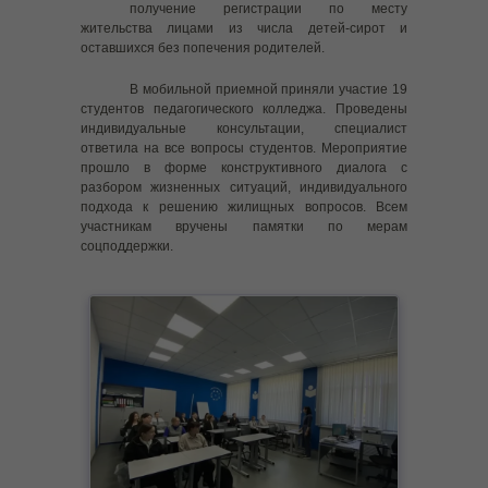
получение регистрации по месту
---- РАДАР.НФ
жительства лицами из числа детей-сирот и
оставшихся без попечения родителей.
---- Гражданская оборона
В мобильной приемной приняли участие 19
студентов педагогического колледжа. Проведены
---- Прокуратура Иркутской области
индивидуальные консультации, специалист
ответила на все вопросы студентов. Мероприятие
---- Как платить налоги
прошло в форме конструктивного диалога с
разбором жизненных ситуаций, индивидуального
---- Внесудебное банкротство
подхода к решению жилищных вопросов. Всем
участникам вручены памятки по мерам
-- Семейные клубы
соцподдержки.
-- Ресурсная карта
-- В помощь замещающему родителю
-- Как взять детей из «Центра помощи детям,
оставшимся без попечения родителей» на выходные
дни или каникулы
-- Памятка по восстановлению в родительских правах