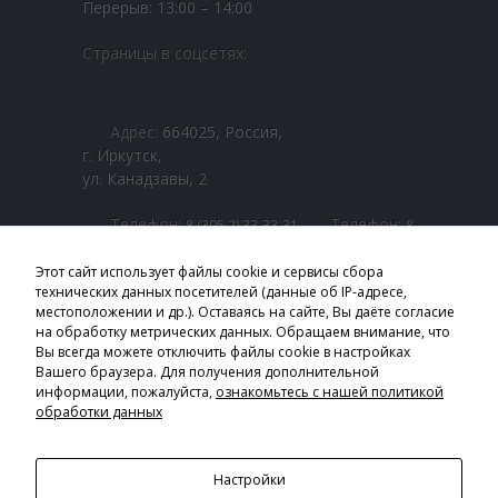
-- Школа Приёмных Родителей ОГКУСО ЦПД г. Усолье-
Перерыв: 13:00 – 14:00
Сибирское
Страницы в соцсетях:
-- Школа Приёмных Родителей ОГКУСО СРЦН
Усольского района
Адрес:
664025, Россия,
События
г. Иркутск,
Медиа галерея
ул. Канадзавы, 2
-- В единстве наша сила
Телефон:
Телефон:
8 (395 2) 33-33-31
8
Телефон:
(800 1) 00-00-01
8 (395 2) 25-33-07
-- Байкальская звезда
Телефон:
8 (800 1) 00-22-42
Этот сайт использует файлы cookie и сервисы сбора
технических данных посетителей (данные об IP-адресе,
-- Видеосюжеты
местоположении и др.). Оставаясь на сайте, Вы даёте согласие
Email:
obl_sobes@sobes.admirk.ru
на обработку метрических данных. Обращаем внимание, что
#ПодвигЖенщинПобеды
Вы всегда можете отключить файлы cookie в настройках
Часы приёма:
Вашего браузера. Для получения дополнительной
Пн. - Пт.: 9:00 – 18:00
Профи в деле
информации, пожалуйста,
ознакомьтесь с нашей политикой
Перерыв: 13:00 – 14:00
обработки данных
-- Призвание - служить людям
Страницы в соцсетях:
---- Семейная династия
Настройки