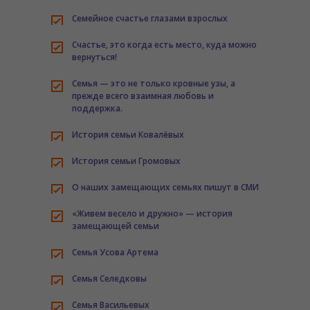
---- РАДАР.НФ
Семейное счастье глазами взрослых
---- Гражданская оборона
Счастье, это когда есть место, куда можно
вернуться!
---- Прокуратура Иркутской области
Семья — это не только кровные узы, а
прежде всего взаимная любовь и
---- Как платить налоги
поддержка.
---- Внесудебное банкротство
История семьи Ковалёвых
-- Семейные клубы
История семьи Громовых
-- Ресурсная карта
О наших замещающих семьях пишут в СМИ
-- В помощь замещающему родителю
«Живем весело и дружно» — история
замещающей семьи
-- Как взять детей из «Центра помощи детям,
оставшимся без попечения родителей» на выходные
Семья Усова Артема
дни или каникулы
Семья Селедковы
-- Памятка по восстановлению в родительских правах
Семья Васильевых