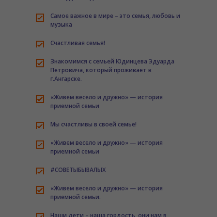
-- Медиа галерея
Самое важное в мире – это семья, любовь и
музыка
-- Байкальская звезда 2026
Счастливая семья!
---- Камерный концерт областного фестиваля детского
и юношеского творчества «Байкальская звезда»
Знакомимся с семьей Юдинцева Эдуарда
Петровича, который проживает в
---- Гала-концерт отборочного тура Областного
г.Ангарске.
Фестиваля «Байкальская звезда-2026» г. Усолье-
Сибирское
«Живем весело и дружно» — история
приемной семьи
---- Созвездие талантов: в Усолье-Сибирском подвели
итоги зонального этапа «Байкальской звезды-2026»
Мы счастливы в своей семье!
---- Выставка декоративно-прикладного творчества,
«Живем весело и дружно» — история
фотографии и компьютерной живописи «Байкальская
приемной семьи
звезда – 2026»
#СОВЕТЫБЫВАЛЫХ
-- Байкальская звезда 2025
Необходимые
Эти файлы cookie
«Живем весело и дружно» — история
---- Заключительный гала-концерт «Байкальская
являются
приемной семьи.
звезда – 2025»
обязательными.
Они необходимы
Наши дети – наша гордость, они нам в