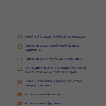
------ Правила поведения на льду
---- Выплаты для безработных граждан, относящихся к
категории «дети-сироты»
---- Управление Роскомнадзора по Иркутской области
информирует
Семейный конкурс «В объятиях ромашек»
---- УПРАВЛЕНИЕ ФЕДЕРАЛЬНОЙ НАЛОГОВОЙ СЛУЖБЫ
Приемная семья Семейкиной Марины
ПО ИРКУТСКОЙ ОБЛАСТИ НАПОМИНАЕТ
Вадимовны
---- Развиваем финансовую грамотность у ребёнка
Приёмная семья Журба Ольги Ивановны
---- Телефон доверия для детей и их родителей
Все трудности можно преодолеть только
вместе, главное не бояться и верить ……
---- Памятка по оформлению sim-карт иностранными
гражданами
Семья — это самое дорогое, что есть у
каждого человека
---- Cлучаи появления диких животных, в том числе
бурых медведей, в населенных пунктах региона
История семьи Бельковых
---- Памятка БПЛА
История семьи Трухиных