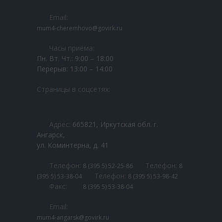
---- Отборочный тур «Байкальская Звезда-2023»
Email:
-- Байкальская звезда 2022
mum4-cheremhovo@govirk.ru
Целевые
Делясь своими
---- Байкальская звезда 2022
интересами и
Часы приёма:
поведением во время
Пн. Вт. Чт.: 9:00 – 18:00
посещения нашего
-- Байкальская звезда 2021
Перерыв: 13:00 – 14:00
сайта, вы повышаете
вероятность
---- Отборочный тур областного фестиваля для
Страницы в соцсетях:
получения
творчески одаренных детей-сирот, детей, оставшихся
персонализированного
без попечения родителей, детей-инвалидов, детей,
контента и
находящихся в трудной жизненной ситуации
предложений.
«Байкальская звезда – 2021»
Адрес:
665821, Иркутская обл. г.
Ангарск,
-- Байкальская звезда 2019
ул. Коминтерна, д. 41
---- Открытие выставки декоративно-прикладного
Телефон:
Телефон:
8 (395 5) 52-25-86
8
искусства фестиваля «Байкальская звезда — 2019»
Телефон:
(395 5) 53-38-04
8 (395 5) 53-98-42
Факс:
8 (395 5) 53-38-04
Обращения граждан
Email:
-- Направить обращение
mum4-angarsk@govirk.ru