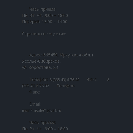
-- Сроки рассмотрения обращений
Часы приёма:
-- Нормативная правовая база по работе с
Пн. Вт. Чт.: 9:00 – 18:00
обращениями
Перерыв: 13:00 – 14:00
Наши дети
Страницы в соцсетях:
-- Контакты РБДД
-- Фото и видео детей
Адрес:
665459, Иркутская обл. г.
Усолье-Сибирское,
-- Я в семье
ул. Коростова, 23
Школа приёмных родителей
Телефон:
Факс:
8 (395 43) 6-76-32
8
Телефон:
(395 43) 6-76-32
-- Школа Приёмных Родителей ОГБУСО ЦПД
Факс:
"Гармония" г. Черемхово
Email:
-- Школа Приёмных Родителей ОГКУСО СМФЦ г.
mum4-usole@govirk.ru
Черемхово
Часы приёма:
-- Школа Приёмных Родителей ОГКУСО ЦПД г. Ангарск
Пн. Вт. Чт.: 9:00 – 18:00