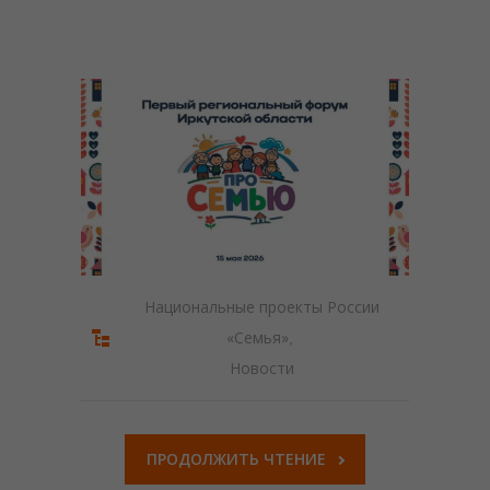
---- Внимание Мошенники
------ #КладиТрубку
------ #ПерезвониСам
------ Профилактика преступлений, совершаемых с
использованием информационно-
телекоммуникационных технологий
------ Профилактика хищений денежных средств
граждан, совершенных с использованием ИТТ
------ Осторожно мошенники
Национальные проекты России
---- Безопасность детей
«Семья»
,
Новости
------ Профилактика детского дорожно-транспортного
травматизма
------ Памятка о буллинге
ПРОДОЛЖИТЬ ЧТЕНИЕ
------ Комендантский час