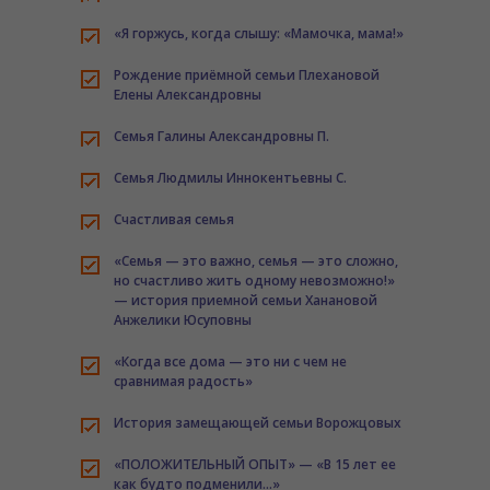
-- Меры социальной поддержки лицам из числа детей
сирот
«Я горжусь, когда слышу: «Мамочка, мама!»
-- Меры социальной поддержки Участникам
Рождение приёмной семьи Плехановой
специальной военной операции и членам их семей
Елены Александровны
-- Дополнительные гарантии по социальной
Семья Галины Александровны П.
поддержке детей-сирот и детей, оставшихся без
попечения родителей
Семья Людмилы Иннокентьевны С.
-- Защита жилищных прав детей-сирот
Счастливая семья
-- Методические рекомендации об условиях
«Семья — это важно, семья — это сложно,
доступности для инвалидов и других маломобильных
но счастливо жить одному невозможно!»
групп населения объектов и предоставляемых услуг
— история приемной семьи Ханановой
Анжелики Юсуповны
-- Социальный контракт
«Когда все дома — это ни с чем не
Противодействие коррупции
сравнимая радость»
Новости
История замещающей семьи Ворожцовых
Байкальская звезда
«ПОЛОЖИТЕЛЬНЫЙ ОПЫТ» — «В 15 лет ее
как будто подменили…»