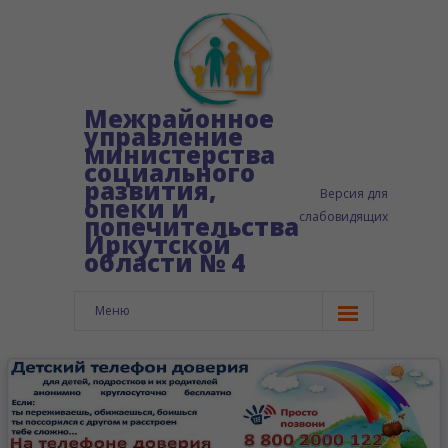
Межрайонное
управление
министерства
социального
развития,
Версия для
опеки и
слабовидящих
попечительства
Иркутской
области № 4
Меню
Главная
Сведения об организации
-- Структура управления